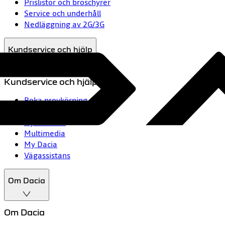
Prislistor och broschyrer
Service och underhåll
Nedläggning av 2G/3G
Kundservice och hjälp
Kundservice och hjälp
Boka provkörning
Kontakta oss
Nyhetsbrev
Multimedia
My Dacia
Vägassistans
Om Dacia
Om Dacia