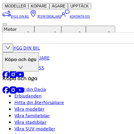
MODELLER
KÖPARE
ÄGARE
UPPTÄCK
BYGG DIN BIL
ÅTERFÖRSÄLJARE
KONTAKTA OSS
Motor
MODELLER
KÖPARE
ÄGARE
UPPTÄCK
BYGG DIN BIL
ÅTERFÖRSÄLJARE
Köpa och äga
KONTAKTA OSS
Köpa och äga
Bygg din Dacia
Erbjudanden
Hitta din återförsäljare
Våra modeller
Våra familjebilar
Våra stadsbilar
Våra SUV-modeller