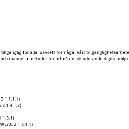
illgänglig för alla, oavsett förmåga. Vårt tillgänglighetsarbet
och manuella metoder för att nå en inkluderande digital miljö.
2.1 1.1.1)
 2.1 4.1.2)
 1.3.1)
(WCAG 2.1 2.1.1)