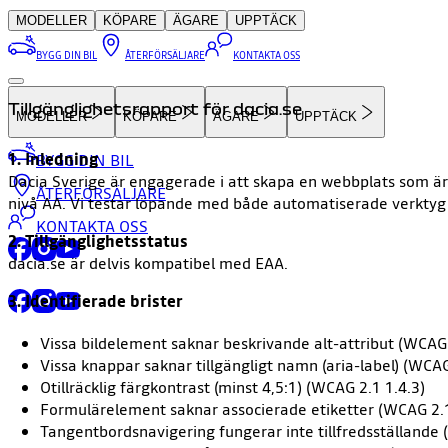
MODELLER
KÖPARE
ÄGARE
UPPTÄCK
BYGG DIN BIL
ÅTERFÖRSÄLJARE
KONTAKTA OSS
Tillgänglighetsrapport för dacia.se
MODELLER
KÖPARE
ÄGARE
UPPTÄCK
1. Inledning
BYGG DIN BIL
Dacia Sverige är engagerade i att skapa en webbplats som är t
ÅTERFÖRSÄLJARE
nivå AA. Vi testar löpande med både automatiserade verktyg 
KONTAKTA OSS
2. Tillgänglighetsstatus
dacia.se är delvis kompatibel med EAA.
3. Identifierade brister
Vissa bildelement saknar beskrivande alt-attribut (WCAG 
Vissa knappar saknar tillgängligt namn (aria-label) (WCAG
Otillräcklig färgkontrast (minst 4,5:1) (WCAG 2.1 1.4.3)
Formulärelement saknar associerade etiketter (WCAG 2.1
Tangentbordsnavigering fungerar inte tillfredsställande 