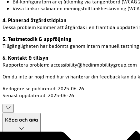
Bil-konfiguratorn är ej åtkomlig via tangentbord (WCAG 2
Vissa länkar saknar en meningsfull länkbeskrivning (WCAG
4. Planerad åtgärdstidplan
Dessa problem kommer att åtgärdas i en framtida uppdateri
5. Testmetodik & uppföljning
Tillgängligheten har bedömts genom intern manuell testning
6. Kontakt & tillsyn
Rapportera problem: accessibility@hedinmobilitygroup.com
Om du inte är nöjd med hur vi hanterar din feedback kan du k
Redogörelse publicerad: 2025-06-26
Senast uppdaterad: 2025-06-26
Köpa och äga
Köpa och äga