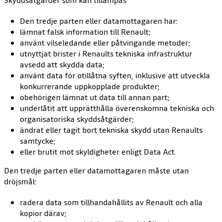
Skyddsåtgärder som kan tillämpas
Den tredje parten eller datamottagaren har:
lämnat falsk information till Renault;
använt vilseledande eller påtvingande metoder;
utnyttjat brister i Renaults tekniska infrastruktur
avsedd att skydda data;
använt data för otillåtna syften, inklusive att utveckla
konkurrerande uppkopplade produkter;
obehörigen lämnat ut data till annan part;
underlåtit att upprätthålla överenskomna tekniska och
organisatoriska skyddsåtgärder;
ändrat eller tagit bort tekniska skydd utan Renaults
samtycke;
eller brutit mot skyldigheter enligt Data Act.
Den tredje parten eller datamottagaren måste utan
dröjsmål:
radera data som tillhandahållits av Renault och alla
kopior därav;