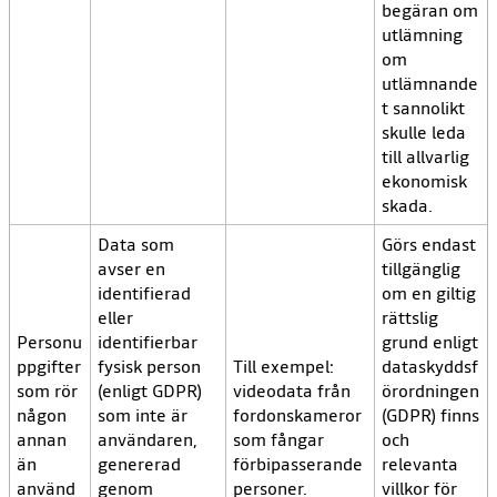
begäran om
utlämning
om
utlämnande
t sannolikt
skulle leda
till allvarlig
ekonomisk
skada.
Data som
Görs endast
avser en
tillgänglig
identifierad
om en giltig
eller
rättslig
Personu
identifierbar
grund enligt
ppgifter
fysisk person
Till exempel:
dataskyddsf
som rör
(enligt GDPR)
videodata från
örordningen
någon
som inte är
fordonskameror
(GDPR) finns
annan
användaren,
som fångar
och
än
genererad
förbipasserande
relevanta
använd
genom
personer.
villkor för