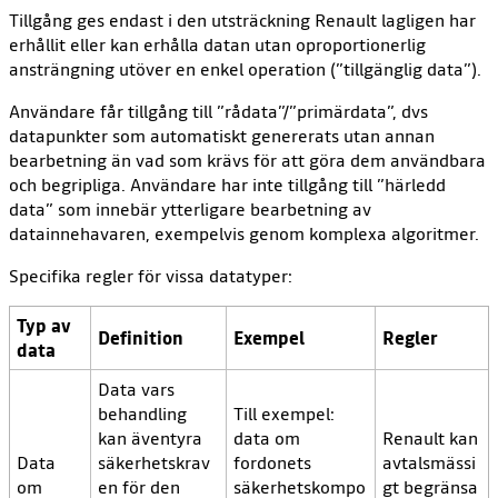
Tillgång ges endast i den utsträckning Renault lagligen har
erhållit eller kan erhålla datan utan oproportionerlig
ansträngning utöver en enkel operation (”tillgänglig data”).
Användare får tillgång till ”rådata”/”primärdata”, dvs
datapunkter som automatiskt genererats utan annan
bearbetning än vad som krävs för att göra dem användbara
och begripliga. Användare har inte tillgång till ”härledd
data” som innebär ytterligare bearbetning av
datainnehavaren, exempelvis genom komplexa algoritmer.
Specifika regler för vissa datatyper:
Typ av
Definition
Exempel
Regler
data
Data vars
behandling
Till exempel:
kan äventyra
data om
Renault kan
Data
säkerhetskrav
fordonets
avtalsmässi
om
en för den
säkerhetskompo
gt begränsa