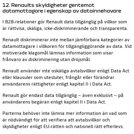
12. Renaults skyldigheter gentemot
datamottagare i egenskap av datainnehavare
I B2B‑relationer gör Renault data tillgänglig på villkor som
är rättvisa, skäliga, icke‑diskriminerande och transparenta.
Renault diskriminerar inte mellan jämförbara kategorier av
datamottagare i villkoren för tillgängliggörande av data. Vid
motiverade klagomål lämnas information som visar
frånvaro av diskriminering utan dröjsmål.
Renault använder inte oskäliga avtalsvillkor enligt Data Act
eller klausuler som utesluter, frångår eller förändrar
användarens rättigheter enligt kapitel II i Data Act.
Renault gör endast data tillgänglig – även exklusivt – på
användarens begäran enligt kapitel II i Data Act.
Parterna behöver inte lämna mer information än vad som
är nödvändigt för att verifiera att avtalsvillkor och
skyldigheter enligt EU‑rätten och nationell rätt efterlevs.