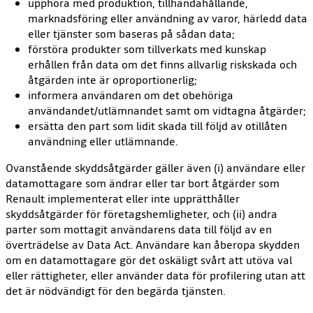
upphöra med produktion, tillhandahållande,
marknadsföring eller användning av varor, härledd data
eller tjänster som baseras på sådan data;
förstöra produkter som tillverkats med kunskap
erhållen från data om det finns allvarlig riskskada och
åtgärden inte är oproportionerlig;
informera användaren om det obehöriga
användandet/utlämnandet samt om vidtagna åtgärder;
ersätta den part som lidit skada till följd av otillåten
användning eller utlämnande.
Ovanstående skyddsåtgärder gäller även (i) användare eller
datamottagare som ändrar eller tar bort åtgärder som
Renault implementerat eller inte upprätthåller
skyddsåtgärder för företagshemligheter, och (ii) andra
parter som mottagit användarens data till följd av en
överträdelse av Data Act. Användare kan åberopa skydden
om en datamottagare gör det oskäligt svårt att utöva val
eller rättigheter, eller använder data för profilering utan att
det är nödvändigt för den begärda tjänsten.