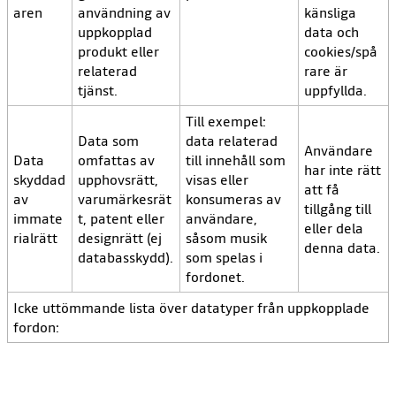
aren
användning av
känsliga
uppkopplad
data och
produkt eller
cookies/spå
relaterad
rare är
tjänst.
uppfyllda.
Till exempel:
Data som
data relaterad
Användare
Data
omfattas av
till innehåll som
har inte rätt
skyddad
upphovsrätt,
visas eller
att få
av
varumärkesrät
konsumeras av
tillgång till
immate
t, patent eller
användare,
eller dela
rialrätt
designrätt (ej
såsom musik
denna data.
databasskydd).
som spelas i
fordonet.
Icke uttömmande lista över datatyper från uppkopplade
fordon: