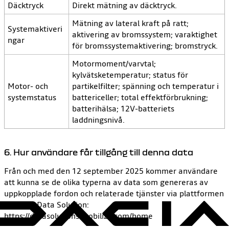
Däcktryck
Direkt mätning av däcktryck.
Mätning av lateral kraft på ratt;
Systemaktiveri
aktivering av bromssystem; varaktighet
ngar
för bromssystemaktivering; bromstryck.
Motormoment/varvtal;
kylvätsketemperatur; status för
Motor- och
partikelfilter; spänning och temperatur i
systemstatus
battericeller; total effektförbrukning;
batterihälsa; 12V-batteriets
laddningsnivå.
6. Hur användare får tillgång till denna data
Från och med den 12 september 2025 kommer användare
att kunna se de olika typerna av data som genereras av
uppkopplade fordon och relaterade tjänster via plattformen
Mobilize Data Solution:
https://datasolutions.mobilize.com/home