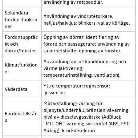
användning av rattpaddlar.
Sekundära
Användning av vindrutetorkare;
fordonsfunktio
helljus/halvljus; blinkers; val av körläge.
ner
Fordonsupptäc
Öppning av dörrar; identifiering av
kt och
förare och passagerare; användning av
dörrar/fönster
säkerhetsbälte; öppning av fönster.
Användning av luftkonditionering och
Klimatfunktion
värme (aktivering,
er
temperaturinställning, ventilation).
Yttre temperatur; regnsensor;
Väderdata
ljussensor.
Mätarställning; varning för
oljebyte/underhåll; bränslenivåvarning;
Fordonstillstån
nivå av dieselavgasvätska (AdBlue);
d
”MIL ON”-varning; systemfel (ABS, ESC,
Airbag); krockdetektion.