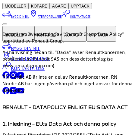
MODELLER
KÖPARE
ÄGARE
UPPTÄCK
BYGG DIN BIL
ÅTERFÖRSÄLJARE
KONTAKTA OSS
Detta är en översättning av ”Renault Group Data Policy”
MODELLER
KÖPARE
ÄGARE
UPPTÄCK
upprättad av Renault Group.
BYGG DIN BIL
All hänvisning nedan till ”Dacia” avser Renaultkoncernen,
ÅTERFÖRSÄLJARE
bestående av Renault SAS och dess dotterbolag (se
www.renaultgroup.com).
KONTAKTA OSS
RN Nordic AB är inte en del av Renaultkoncernen. RN
Nordic AB har ingen påverkan på och inget ansvar för denna
datapolicy.
RENAULT – DATAPOLICY ENLIGT EU:S DATA ACT
1. Inledning – EU:s Data Act och denna policy
Syftet med förordning (EU) 2023/2854 ("Data Act"), som