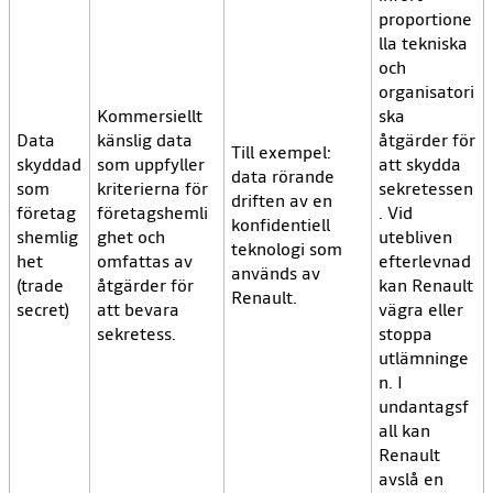
proportione
lla tekniska
och
organisatori
Kommersiellt
ska
Data
känslig data
åtgärder för
Till exempel:
skyddad
som uppfyller
att skydda
data rörande
som
kriterierna för
sekretessen
driften av en
företag
företagshemli
. Vid
konfidentiell
shemlig
ghet och
utebliven
teknologi som
het
omfattas av
efterlevnad
används av
(trade
åtgärder för
kan Renault
Renault.
secret)
att bevara
vägra eller
sekretess.
stoppa
utlämninge
n. I
undantagsf
all kan
Renault
avslå en