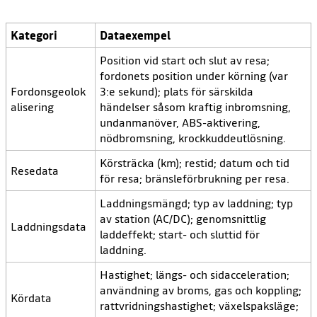
Kategori
Dataexempel
Position vid start och slut av resa;
fordonets position under körning (var
Fordonsgeolok
3:e sekund); plats för särskilda
alisering
händelser såsom kraftig inbromsning,
undanmanöver, ABS-aktivering,
nödbromsning, krockkuddeutlösning.
Körsträcka (km); restid; datum och tid
Resedata
för resa; bränsleförbrukning per resa.
Laddningsmängd; typ av laddning; typ
av station (AC/DC); genomsnittlig
Laddningsdata
laddeffekt; start- och sluttid för
laddning.
Hastighet; längs- och sidacceleration;
användning av broms, gas och koppling;
Kördata
rattvridningshastighet; växelspaksläge;