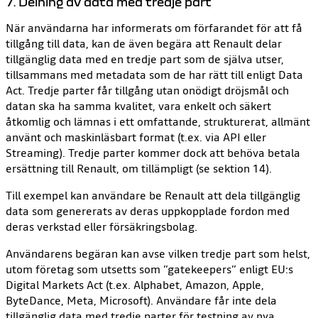
7. Delning av data med tredje part
När användarna har informerats om förfarandet för att få
tillgång till data, kan de även begära att Renault delar
tillgänglig data med en tredje part som de själva utser,
tillsammans med metadata som de har rätt till enligt Data
Act. Tredje parter får tillgång utan onödigt dröjsmål och
datan ska ha samma kvalitet, vara enkelt och säkert
åtkomlig och lämnas i ett omfattande, strukturerat, allmänt
använt och maskinläsbart format (t.ex. via API eller
Streaming). Tredje parter kommer dock att behöva betala
ersättning till Renault, om tillämpligt (se sektion 14).
Till exempel kan användare be Renault att dela tillgänglig
data som genererats av deras uppkopplade fordon med
deras verkstad eller försäkringsbolag.
Användarens begäran kan avse vilken tredje part som helst,
utom företag som utsetts som ”gatekeepers” enligt EU:s
Digital Markets Act (t.ex. Alphabet, Amazon, Apple,
ByteDance, Meta, Microsoft). Användare får inte dela
tillgänglig data med tredje parter för testning av nya