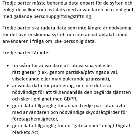
Tredje parter måste behandla data enbart för de syften och
enligt de villkor som avtalats med användaren och i enlighet
med gällande personuppgiftslagstiftning.
Tredje parter ska radera data som inte längre är nödvändig
för det överenskomna syftet, om inte annat avtalats med
användaren i fråga om icke‑personlig data.
Tredje parter får inte:
försvåra för användare att utöva sina val eller
rättigheter (t.ex. genom partiska/påtvingade val,
vilseledande eller manipulerande gränssnitt),
använda data för profilering, om inte detta är
nödvändigt för att tillhandahålla den begärda tjänsten
och sker i enlighet med GDPR,
göra data tillgänglig för annan tredje part utan avtal
med användaren och nödvändiga skyddsåtgärder för
företagshemligheter,
göra data tillgänglig för en ”gatekeeper” enligt Digital
Markets Act,