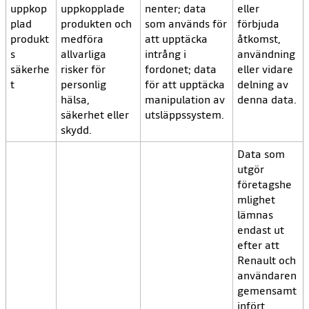
uppkop
uppkopplade
nenter; data
eller
plad
produkten och
som används för
förbjuda
produkt
medföra
att upptäcka
åtkomst,
s
allvarliga
intrång i
användning
säkerhe
risker för
fordonet; data
eller vidare
t
personlig
för att upptäcka
delning av
hälsa,
manipulation av
denna data.
säkerhet eller
utsläppssystem.
skydd.
Data som
utgör
företagshe
mlighet
lämnas
endast ut
efter att
Renault och
användaren
gemensamt
infört