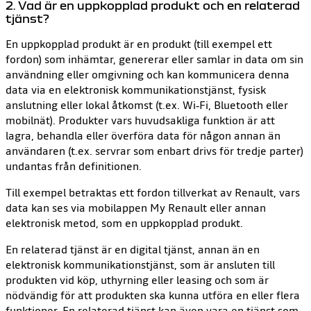
2. Vad är en uppkopplad produkt och en relaterad
tjänst?
En uppkopplad produkt är en produkt (till exempel ett
fordon) som inhämtar, genererar eller samlar in data om sin
användning eller omgivning och kan kommunicera denna
data via en elektronisk kommunikationstjänst, fysisk
anslutning eller lokal åtkomst (t.ex. Wi‑Fi, Bluetooth eller
mobilnät). Produkter vars huvudsakliga funktion är att
lagra, behandla eller överföra data för någon annan än
användaren (t.ex. servrar som enbart drivs för tredje parter)
undantas från definitionen.
Till exempel betraktas ett fordon tillverkat av Renault, vars
data kan ses via mobilappen My Renault eller annan
elektronisk metod, som en uppkopplad produkt.
En relaterad tjänst är en digital tjänst, annan än en
elektronisk kommunikationstjänst, som är ansluten till
produkten vid köp, uthyrning eller leasing och som är
nödvändig för att produkten ska kunna utföra en eller flera
funktioner. En relaterad tjänst kan även vara en tjänst som